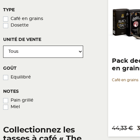
TYPE
Café en grains
Dosette
UNITÉ DE VENTE
Pack de
en grain
GOÛT
Equilibré
Café en grains
NOTES
Pain grillé
Miel
Prix de base
P
44,33 €
3
Collectionnez les
tasses à café « The