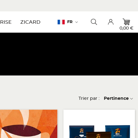
Langue :
RISE
ZICARD
FR
Toggle searchbar
Account
0,00 €
Trier par :
Pertinence