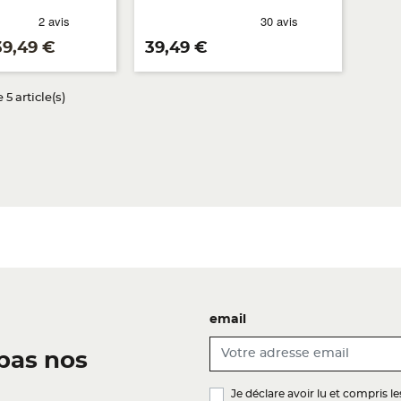
rix
Prix
39,49 €
39,49 €
 5 article(s)
email
pas nos
Je déclare avoir lu et compris l