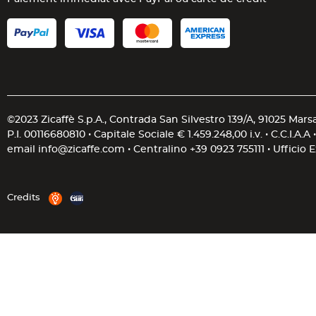
©2023 Zicaffè S.p.A., Contrada San Silvestro 139/A, 91025 Marsal
P.I. 00116680810 • Capitale Sociale € 1.459.248,00 i.v. • C.C.I.A.A 
email
info@zicaffe.com
• Centralino
+39 0923 755111
• Ufficio 
Credits