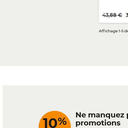
Prix de base
P
43,88 €
Affichage 1-5 de
Ne manquez 
%
10
promotions