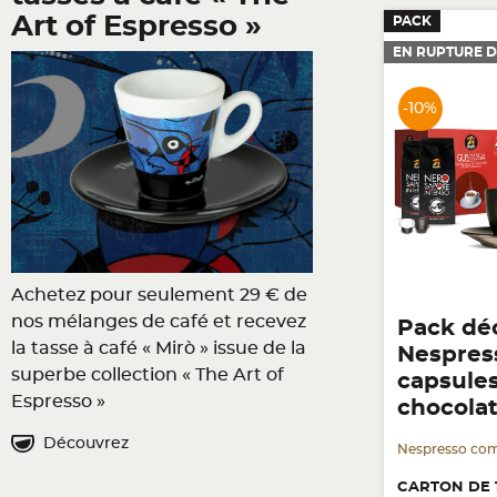
Art of Espresso »
PACK
EN RUPTURE D
-10%
Achetez pour seulement 29 € de
nos mélanges de café et recevez
Pack dé
la tasse à café « Mirò » issue de la
Nespres
superbe collection « The Art of
capsule
Espresso »
chocola
Découvrez
Nespresso com
CARTON DE 