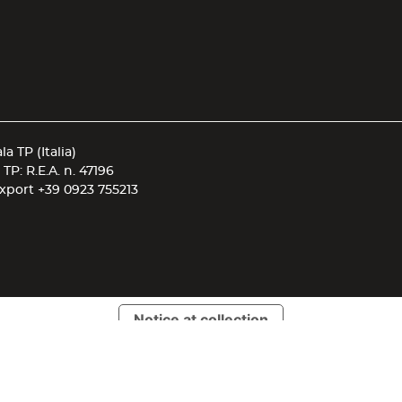
a TP (Italia)
• TP: R.E.A. n. 47196
Export
+39 0923 755213
Notice at collection