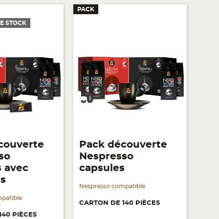
PACK
E STOCK
couverte
Pack découverte
so
Nespresso
s avec
capsules
ts
Nespresso compatible
patible
CARTON DE 140 PIÈCES
140 PIÈCES