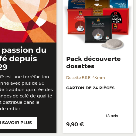
 passion du
fé depuis
Pack découverte
29
dosettes
ffè est une torréfaction
Dosette E.S.E. 44mm
ienne avec plus de 90
CARTON DE 24 PIÈCES
de tradition qui crée des
nges de café de qualité
es distribue dans le
e entier
N SAVOIR PLUS
Prix
9,90 €