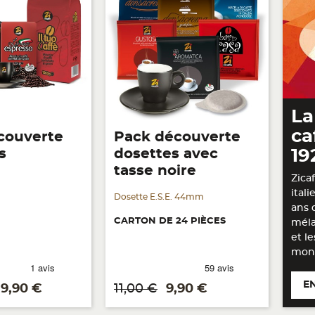
La
ca
couverte
Pack découverte
s
dosettes avec
19
tasse noire
Zica
ital
Dosette E.S.E. 44mm
ans 
CARTON DE 24 PIÈCES
méla
et l
mond
E
rix
Prix de base
Prix
9,90 €
11,00 €
9,90 €