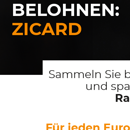
BELOHNEN:
ZICARD
Sammeln Sie b
und spa
Ra
Für jeden Eur