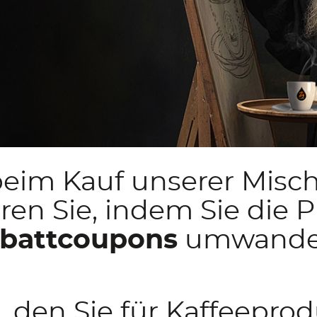
eim Kauf unserer Mis
ren Sie, indem Sie die P
battcoupons
umwande
o
, den Sie für Kaffeepro