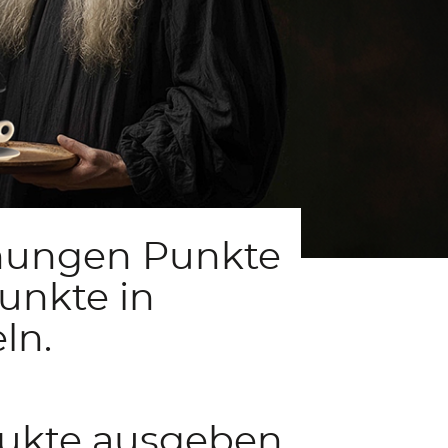
chungen Punkte
unkte in
ln.
dukte ausgeben,