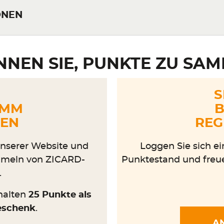
ONEN
NNEN SIE, PUNKTE ZU SA
S
AMM
B
TEN
REG
nserer Website und
Loggen Sie sich ei
mmeln von ZICARD-
Punktestand und freue
.
rhalten
25 Punkte als
eschenk
.
A